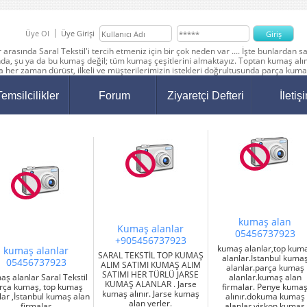
Üye Ol
Üye Girişi
arasında Saral Tekstil'i tercih etmeniz için bir çok neden var .... İşte bunlardan
nda, şu ya da bu kumaş değil; tüm kumaş çeşitlerini almaktayız. Toptan kumaş alı
 her zaman dürüst, ilkeli ve müşterilerimizin istekleri doğrultusunda parça kum
Temsilcilikler
Forum
Ziyaretçi Defteri
İletiş
kumaş alan
Kumaş alanlar
05456737923
+905456737923
kumaş alanlar,top kum
kumaş alanlar
SARAL TEKSTİL TOP KUMAŞ
alanlar.İstanbul kuma
05456737923
ALIM SATIMI KUMAŞ ALIM
alanlar.parça kumaş
SATIMI HER TÜRLÜ JARSE
ş alanlar Saral Tekstil
alanlar.kumaş alan
KUMAŞ ALANLAR . Jarse
rça kumaş, top kumaş
firmalar. Penye kuma
kumaş alınır. Jarse kumaş
lar ,İstanbul kumaş alan
alınır.dokuma kumaş
alan yerler.
firmalar
alanlar.viskon kumaş