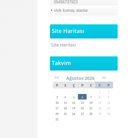
05456737923
stok kumaş alanlar
Site Haritası
Site Haritası
Takvim
<<
>>
Ağustos 2026
P
S
Ç
P
C
C
P
1
2
3
4
5
6
7
8
9
10
11
12
13
14
15
16
17
18
19
20
21
22
23
24
25
26
27
28
29
30
31