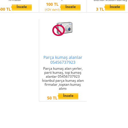
100 TL
İncele
İncele
İncele
600 TL
3 TL
(KDV dahil)
Parça kumaş alanlar
05456737923
Parça kumaş alan yerler,
parti kumaş, top kumaş
alanlar 05456737923
İstanbul parça kumaş alan
firmalar ,toptan kumaş
alımı
İncele
50 TL