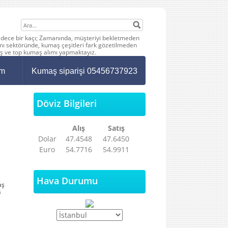
 sadece bir kaçı; Zamanında, müşteriyi bekletmeden
mı sektöründe, kumaş çeşitleri fark gözetilmeden
aş ve top kumaş alımı yapmaktayız.
im
Kumaş siparişi 05456737923
Döviz Bilgileri
Alış
Satış
Dolar
47.4548
47.6450
Euro
54.7716
54.9911
Hava Durumu
aş
ş
ş