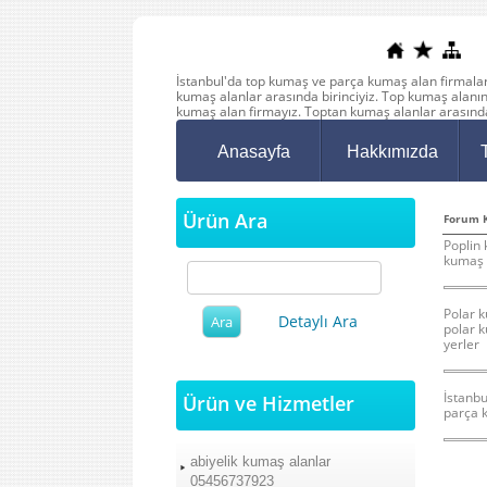
İstanbul'da top kumaş ve parça kumaş alan firmalar 
kumaş alanlar arasında birinciyiz. Top kumaş alanı
kumaş alan firmayız. Toptan kumaş alanlar arasında
Anasayfa
Hakkımızda
Ürün Ara
Forum K
Poplin
kumaş a
Polar 
Detaylı Ara
polar k
yerler
İstanb
Ürün ve Hizmetler
parça k
abiyelik kumaş alanlar
05456737923