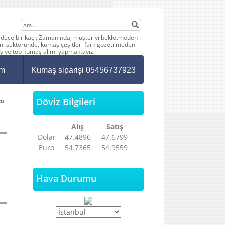
 sadece bir kaçı; Zamanında, müşteriyi bekletmeden
mı sektöründe, kumaş çeşitleri fark gözetilmeden
aş ve top kumaş alımı yapmaktayız.
im
Kumaş siparişi 05456737923
Döviz Bilgileri
cu
Alış
Satış
Dolar
47.4896
47.6799
Euro
54.7365
54.9559
Hava Durumu