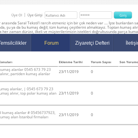
Üye Ol
Üye Girişi
arasında Saral Tekstil'i tercih etmeniz için bir çok neden var .... İşte bunlardan
nda, şu ya da bu kumaş değil; tüm kumaş çeşitlerini almaktayız. Toptan kumaş alı
 her zaman dürüst, ilkeli ve müşterilerimizin istekleri doğrultusunda parça kum
Temsilcilikler
Forum
Ziyaretçi Defteri
İletiş
onuları
Eklenme Tarihi
Yorum Sayısı
Son Yorum
 kumaş alanlar 0545 673 79 23
23/11/2019
0
lınır, partiden kumaş alanlar
kumaş alanlar, | 0545 673 79 23
umaş alınır, top polar kumaş alan
23/11/2019
0
ul kumaş alanlar # 05456737923,
23/11/2019
0
umaş alan İstanbul firmaları