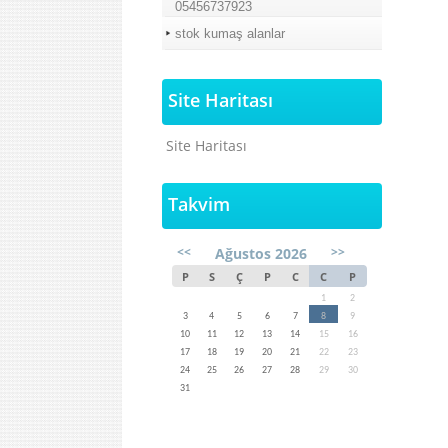
05456737923
stok kumaş alanlar
Site Haritası
Site Haritası
Takvim
<<
>>
Ağustos 2026
P
S
Ç
P
C
C
P
1
2
3
4
5
6
7
8
9
10
11
12
13
14
15
16
17
18
19
20
21
22
23
24
25
26
27
28
29
30
31